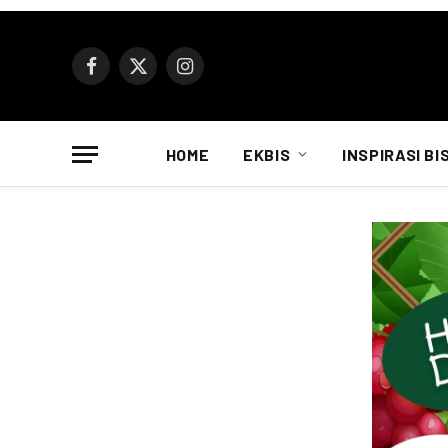
Facebook
X
Instagram
(Twitter)
HOME
EKBIS
INSPIRASI BI