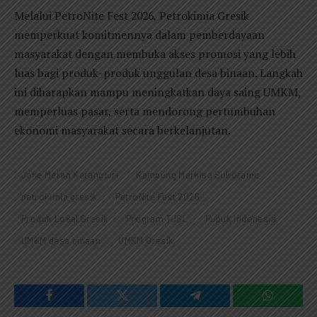
Melalui PetroNite Fest 2026, Petrokimia Gresik
memperkuat komitmennya dalam pemberdayaan
masyarakat dengan membuka akses promosi yang lebih
luas bagi produk-produk unggulan desa binaan. Langkah
ini diharapkan mampu meningkatkan daya saing UMKM,
memperluas pasar, serta mendorong pertumbuhan
ekonomi masyarakat secara berkelanjutan.
Jahe Merah Karangturi
Kampung Markisa Sukorame
petrokimia gresik
PetroNite Fest 2026
Produk Lokal Gresik
Program TJSL
Pupuk Indonesia
UMKM desa binaan
UMKM Gresik
Facebook
Twitter
Telegram
WhatsAp