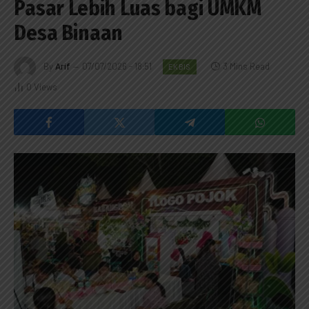
Pasar Lebih Luas bagi UMKM
Desa Binaan
By
Arif
07/07/2026 - 18:51
3 Mins Read
EKBIS
0
Views