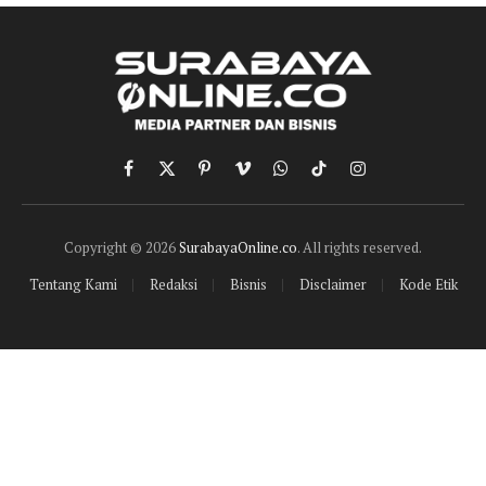
Facebook
X
Pinterest
Vimeo
WhatsApp
TikTok
Instagram
(Twitter)
Copyright © 2026
SurabayaOnline.co
. All rights reserved.
Tentang Kami
Redaksi
Bisnis
Disclaimer
Kode Etik