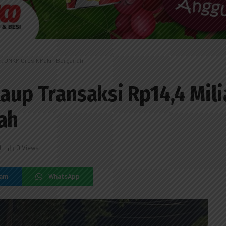
ar, UMKM Gresik Makin Bergairah
Raup Transaksi Rp14,4 Mil
ah
d
0
Views
ram
WhatsApp