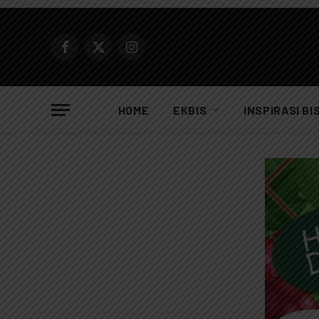
Facebook
X
Instagram
(Twitter)
HOME
EKBIS
INSPIRASI BI