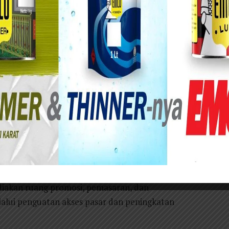
nai penyelenggaraan PetroNite Fest 2026 di SOR Tri Dharma Gresik.
6 yang diselenggarakan Petrokimia Gresik
p14,4 miliar selama sembilan hari pelaksanaan,
ksi tersebut meningkat sekitar 44 persen
nya yang mencapai sekitar Rp10 miliar.
 2026 sebagai salah satu ajang pemberdayaan
g pertumbuhan UMKM sekaligus menggerakkan
Khotob, mengatakan PetroNite Fest merupakan
akan ruang promosi, pemasaran, dan
lui penguatan akses pasar dan peningkatan