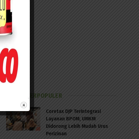
BERITA TERPOPULER
Coretax DJP Terintegrasi
Layanan BPOM, UMKM
Didorong Lebih Mudah Urus
Perizinan