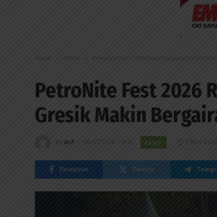
Home
»
Ekbis
»
PetroNite Fest 2026 Raup Transaksi Rp14,4 Mili
PetroNite Fest 2026 
Gresik Makin Bergair
By
Arif
09/07/2026 - 14:14
2 Mins Rea
EKBIS
Facebook
Twitter
Teleg