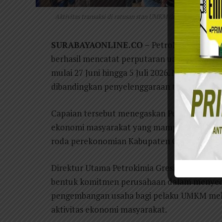
Aktivitas transaksi di ratusan stan UMKM dan kuliner mewar
SURABAYAONLINE.CO –
PetroNite Fest 202
berhasil mencatat perputaran uang sebesar R
mulai 27 Juni hingga 5 Juli 2026. Nilai transa
dibandingkan penyelenggaraan tahun sebelum
Capaian tersebut menegaskan PetroNite Fest
ekonomi masyarakat yang mampu mendoron
roda perekonomian Kabupaten Gresik.
Direktur Utama Petrokimia Gresik, Daconi 
bentuk komitmen perusahaan dalam menyedi
pengembangan usaha bagi pelaku UMKM mela
aktivitas ekonomi masyarakat.