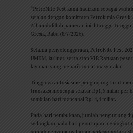
“PetroNite Fest kami hadirkan sebagai wada
sejalan dengan komitmen Petrokimia Gresik
Alhamdulillah pameran ini ditunggu-tunggu 
Gresik, Rabu (8/7/2026).
Selama penyelenggaraan, PetroNite Fest 2026
UMKM, kuliner, serta stan VIP. Ratusan pes
layanan yang menarik minat masyarakat.
Tingginya antusiasme pengunjung turut mend
transaksi mencapai sekitar Rp1,6 miliar per 
sembilan hari mencapai Rp14,4 miliar.
Pada hari pembukaan, jumlah pengunjung dip
sedangkan pada hari penutupan meningkat me
jumlah pengunjung harian berkisar antara 30