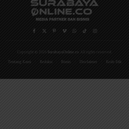
Facebook
X
Pinterest
Vimeo
WhatsApp
TikTok
Instagram
(Twitter)
Copyright © 2026
SurabayaOnline.co
. All rights reserved.
Tentang Kami
Redaksi
Bisnis
Disclaimer
Kode Etik