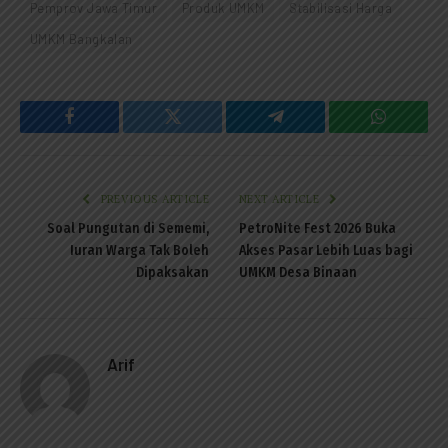
Pemprov Jawa Timur
Produk UMKM
Stabilisasi Harga
UMKM Bangkalan
Facebook
Twitter
Telegram
WhatsAp
PREVIOUS ARTICLE
NEXT ARTICLE
Soal Pungutan di Sememi,
PetroNite Fest 2026 Buka
Iuran Warga Tak Boleh
Akses Pasar Lebih Luas bagi
Dipaksakan
UMKM Desa Binaan
Arif