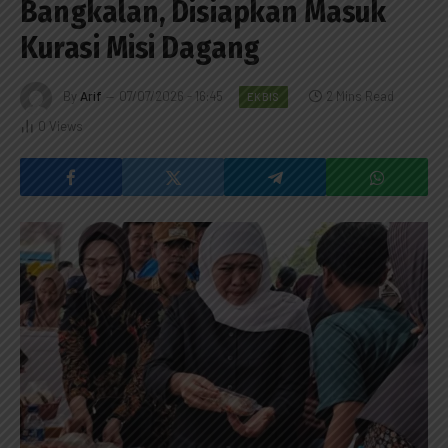
Bangkalan, Disiapkan Masuk
Kurasi Misi Dagang
By
Arif
07/07/2026 - 16:45
2 Mins Read
EKBIS
0
Views