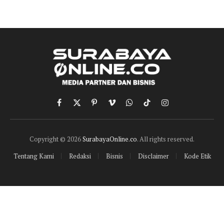
Facebook
X
Pinterest
Vimeo
WhatsApp
TikTok
Instagram
(Twitter)
Copyright © 2026
SurabayaOnline.co
. All rights reserved.
Tentang Kami
Redaksi
Bisnis
Disclaimer
Kode Etik