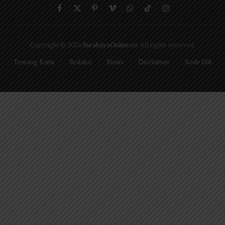
Facebook
X
Pinterest
Vimeo
WhatsApp
TikTok
Instagram
(Twitter)
Copyright © 2026
SurabayaOnline.co
. All rights reserved.
Tentang Kami
Redaksi
Bisnis
Disclaimer
Kode Etik