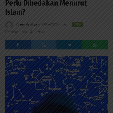
Perlu Dibedakan Menurut
Islam?
By
mardaditya
30/04/2021 - 18:45
OPINI
3 Mins Read
0
Views