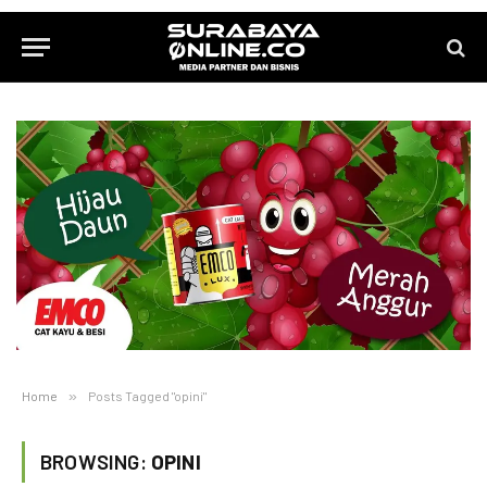
Home
»
Posts Tagged "opini"
BROWSING:
OPINI