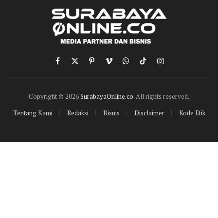
Facebook
X
Pinterest
Vimeo
WhatsApp
TikTok
Instagram
(Twitter)
Copyright © 2026
SurabayaOnline.co
. All rights reserved.
Tentang Kami
Redaksi
Bisnis
Disclaimer
Kode Etik