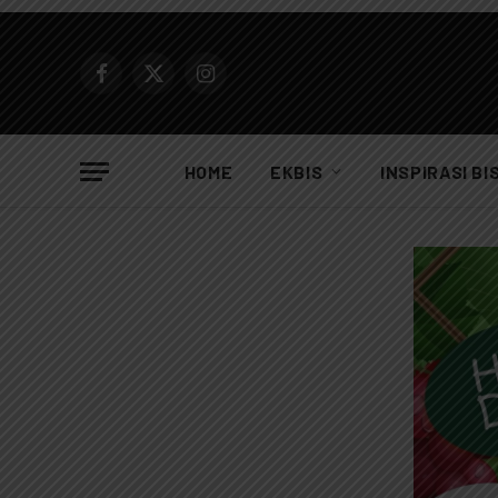
Facebook
X
Instagram
(Twitter)
HOME
EKBIS
INSPIRASI BI