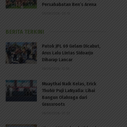
Persahabatan Ben’s Arena
05/08/2026 - 20:10
BERITA TERKINI
Patok JPL 69 Gelam Dicabut,
Arus Lalu Lintas Sidoarjo
Diharap Lancar
06/08/2026 - 12:55
Muaythai Naik Kelas, Erick
Thohir Puji LaNyalla: Lihai
Bangun Olahraga dari
Grassroots
06/08/2026 - 07:23