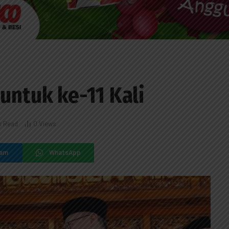
untuk ke-11 Kali
s Read
0
Views
ram
WhatsApp