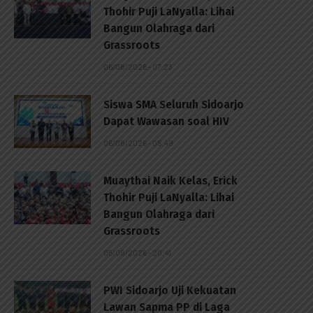
Thohir Puji LaNyalla: Lihai
Bangun Olahraga dari
Grassroots
06/08/2026 - 07:23
Siswa SMA Seluruh Sidoarjo
Dapat Wawasan soal HIV
06/08/2026 - 05:49
Muaythai Naik Kelas, Erick
Thohir Puji LaNyalla: Lihai
Bangun Olahraga dari
Grassroots
05/08/2026 - 20:41
PWI Sidoarjo Uji Kekuatan
Lawan Sapma PP di Laga