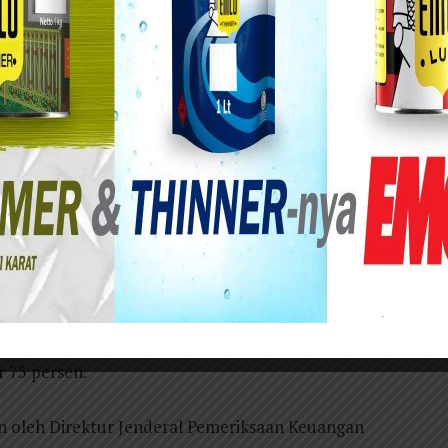
v Jatim kembali menorehkan prestasi dalam tata
 Wajar Tanpa Pengecualian (WTP) dari Badan
 Keuangan Pemerintah Daerah (LKPD) tahun
 mempertahankan opini WTP selama sebelas kali
kaligus menjadi bukti komitmen Pemprov Jatim
yang akuntabel, transparan, dan berintegritas.
asi hasil pemeriksaan yang telah dilakukan
25, Pemprov Jatim telah menindaklanjuti 1.681
tau sebesar 86,20 persen melampaui rekomendasi
r 75 persen.
an oleh Direktur Jenderal Pemeriksaan Keuangan