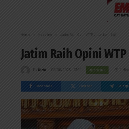
Home
»
Headline
»
Jatim Raih Opini WTP untuk ke-11 Kali
Jatim Raih Opini WTP 
By
Rizki
09/06/2026 - 13:14
2 Min
HEADLINE
Facebook
Twitter
Teleg