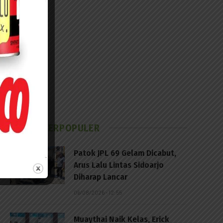
BERITA TERPOPULER
Patok JPL 69 Gelam Dicabut,
Arus Lalu Lintas Sidoarjo
Diharap Lancar
06/08/2026 - 12:55
Muaythai Naik Kelas, Erick