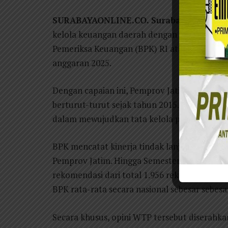
SURABAYAONLINE.CO. Surabaya
– Pempro
kelola keuangan daerah dengan meraih opini
Pemeriksa Keuangan (BPK) RI atas Laporan
anggaran 2025.
Dengan capaian ini, Pemprov Jatim berhasil
berturut-turut sejak tahun 2015. Hal ini se
dalam mewujudkan tata kelola pemerintahan 
BPK mencatat kinerja tindak lanjut rekomend
Pemprov Jatim. Hingga Semester II Tahun 20
rekomendasi dari total 1.956 rekomendasi a
BPK rata-rata secara nasional sebesar sebesa
Secara khusus, opini WTP tersebut diserahk