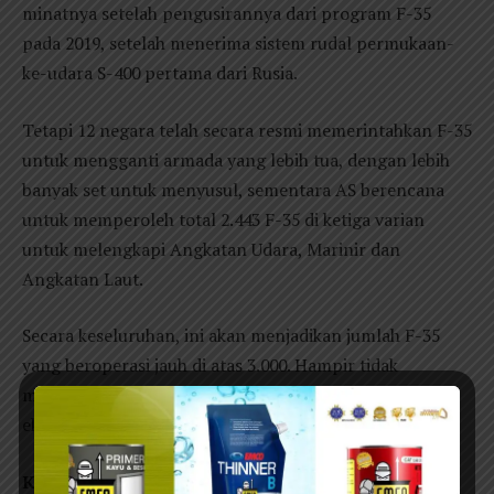
minatnya setelah pengusirannya dari program F-35
pada 2019, setelah menerima sistem rudal permukaan-
ke-udara S-400 pertama dari Rusia.
Tetapi 12 negara telah secara resmi memerintahkan F-35
untuk mengganti armada yang lebih tua, dengan lebih
banyak set untuk menyusul, sementara AS berencana
untuk memperoleh total 2.443 F-35 di ketiga varian
untuk melengkapi Angkatan Udara, Marinir dan
Angkatan Laut.
Secara keseluruhan, ini akan menjadikan jumlah F-35
yang beroperasi jauh di atas 3.000. Hampir tidak
mungkin bagi Su-57 untuk menyamai keberhasilan
ekspor ini.
Kesimpulan