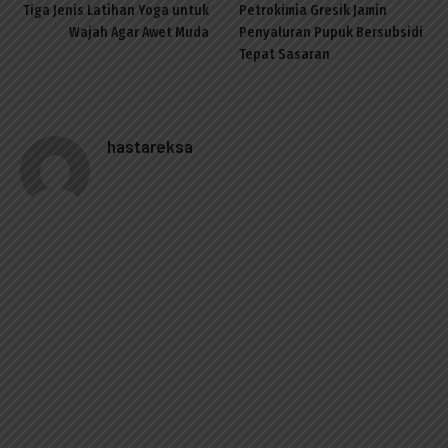
Tiga Jenis Latihan Yoga untuk
Petrokimia Gresik Jamin
Wajah Agar Awet Muda
Penyaluran Pupuk Bersubsidi
Tepat Sasaran
hastareksa