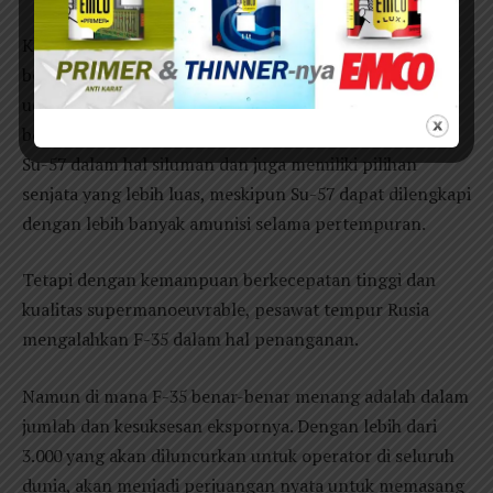
Kedua platform memiliki pro dan kontra, dan unggul di
berbagai bidang. Su-57 tetap diarahkan untuk perang
udara-ke-udara, sementara F-35 dikembangkan untuk
beberapa peran. Ia memiliki keunggulan dibandingkan
Su-57 dalam hal siluman dan juga memiliki pilihan
senjata yang lebih luas, meskipun Su-57 dapat dilengkapi
dengan lebih banyak amunisi selama pertempuran.
Tetapi dengan kemampuan berkecepatan tinggi dan
kualitas supermanoeuvrable, pesawat tempur Rusia
mengalahkan F-35 dalam hal penanganan.
Namun di mana F-35 benar-benar menang adalah dalam
jumlah dan kesuksesan ekspornya. Dengan lebih dari
3.000 yang akan diluncurkan untuk operator di seluruh
dunia, akan menjadi perjuangan nyata untuk memasang