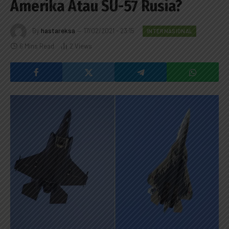
Amerika Atau SU-57 Rusia?
By
hastareksa
17/02/2021 - 23:15
INTERNASIONAL
6 Mins Read
2
Views