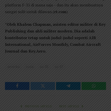
platform F-35 di mana saja – dan itu akan membuatnya
sangat sulit untuk dilawan.(
rt.com
)
*
Oleh Khalem Chapman, asisten editor militer di Key
Publishing dan ahli militer modern. Dia adalah
kontributor tetap untuk judul-judul seperti AIR
International, AirForces Monthly, Combat Aircraft
Journal dan Key.Aero.
amerika
rusia
su-35
su-57
Facebook
Twitter
Telegram
WhatsAp
PREVIOUS ARTICLE
NEXT ARTICLE