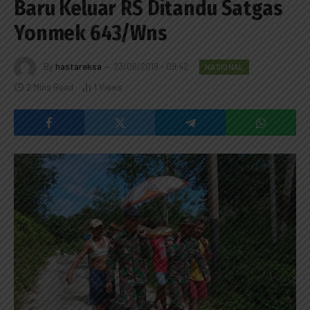
Baru Keluar RS Ditandu Satgas
Yonmek 643/Wns
By
hastareksa
23/06/2019 - 09:42
NASIONAL
2 Mins Read
1
Views