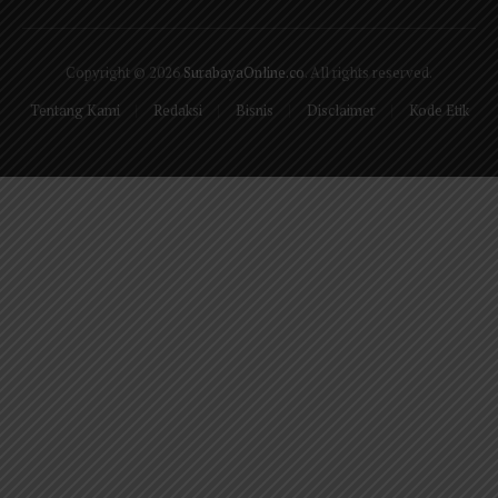
Facebook
X
Pinterest
Vimeo
WhatsApp
TikTok
Instagram
(Twitter)
Copyright © 2026
SurabayaOnline.co
. All rights reserved.
Tentang Kami
Redaksi
Bisnis
Disclaimer
Kode Etik