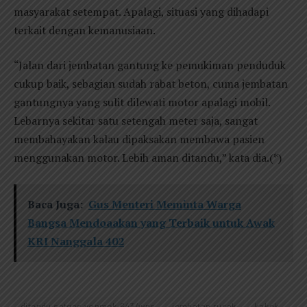
masyarakat setempat. Apalagi, situasi yang dihadapi
terkait dengan kemanusiaan.
“Jalan dari jembatan gantung ke pemukiman penduduk
cukup baik, sebagian sudah rabat beton, cuma jembatan
gantungnya yang sulit dilewati motor apalagi mobil.
Lebarnya sekitar satu setengah meter saja, sangat
membahayakan kalau dipaksakan membawa pasien
menggunakan motor. Lebih aman ditandu,” kata dia.(*)
Baca Juga:
Gus Menteri Meminta Warga
Bangsa Mendoaakan yang Terbaik untuk Awak
KRI Nanggala 402
ditandu satgas yonmek 643/wns
jembatan rusak
kakek