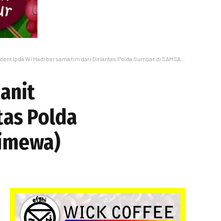
di bersama tim dari Dirlantas Polda Sumbar di SAMSAT NAGARI Air Bangis. (Dok. Istimewa)
anit
tas Polda
timewa)