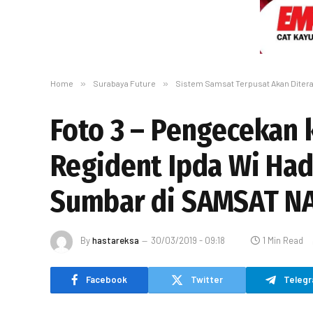
Home
»
Surabaya Future
»
Sistem Samsat Terpusat Akan Diter
Foto 3 – Pengecekan 
Regident Ipda Wi Had
Sumbar di SAMSAT NAG
By
hastareksa
30/03/2019 - 09:18
1 Min Read
Facebook
Twitter
Teleg