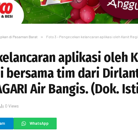
apkan di Pasaman Barat
»
Foto 3 – Pengecekan kelancaran aplikasi oleh Kanit Regident Ipda Wi Ha
kelancaran aplikasi oleh K
i bersama tim dari Dirlan
ARI Air Bangis. (Dok. Is
0
Views
ram
WhatsApp