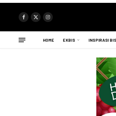
Facebook
X
Instagram
(Twitter)
HOME
EKBIS
INSPIRASI BI