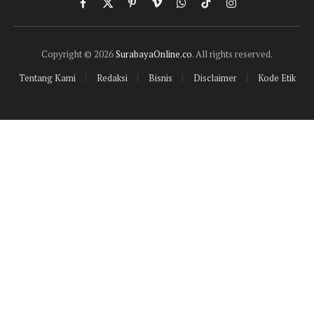
Facebook
X
Pinterest
Vimeo
WhatsApp
TikTok
Instagram
(Twitter)
Copyright © 2026
SurabayaOnline.co
. All rights reserved.
Tentang Kami
Redaksi
Bisnis
Disclaimer
Kode Etik