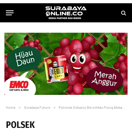
Home
»
Surabaya Future
»
Polresta Sidoarjo Bersihkan Puing Akibat Angin di Waru
POLSEK