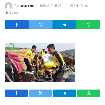
By
hastareksa
18/01/2019 - 16:23
1 Min Read
0
Views
Facebook
Twitter
Telegram
WhatsAp