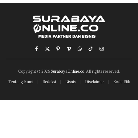
Facebook
X
Pinterest
Vimeo
WhatsApp
TikTok
Instagram
(Twitter)
Copyright © 2026
SurabayaOnline.co
. All rights reserved.
Tentang Kami
Redaksi
Bisnis
Disclaimer
Kode Etik