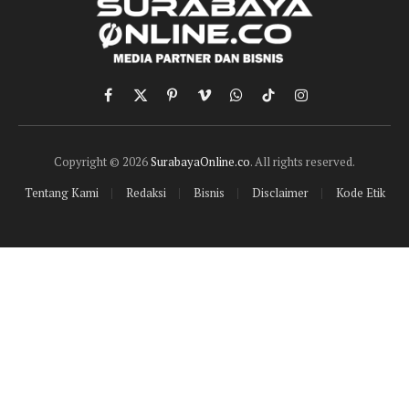
Facebook
X
Pinterest
Vimeo
WhatsApp
TikTok
Instagram
(Twitter)
Copyright © 2026
SurabayaOnline.co
. All rights reserved.
Tentang Kami
Redaksi
Bisnis
Disclaimer
Kode Etik