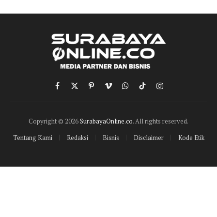
Facebook
X
Pinterest
Vimeo
WhatsApp
TikTok
Instagram
(Twitter)
Copyright © 2026
SurabayaOnline.co
. All rights reserved.
Tentang Kami
Redaksi
Bisnis
Disclaimer
Kode Etik