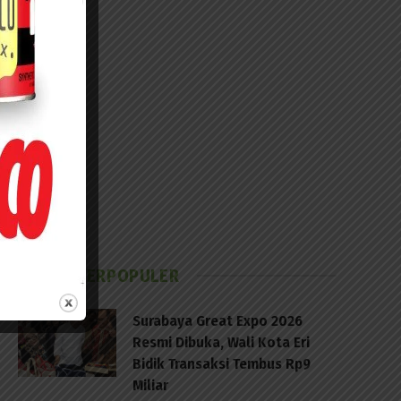
BERITA TERPOPULER
Surabaya Great Expo 2026
Resmi Dibuka, Wali Kota Eri
Bidik Transaksi Tembus Rp9
Miliar