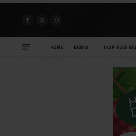
Facebook
X
Instagram
(Twitter)
HOME
EKBIS
INSPIRASI BI