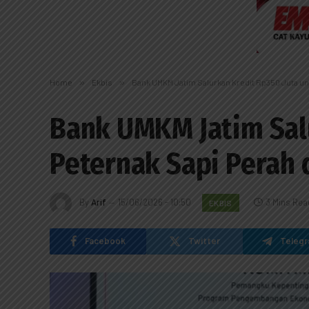
Home
»
Ekbis
»
Bank UMKM Jatim Salurkan Kredit Rp350 Juta un
Bank UMKM Jatim Sal
Peternak Sapi Perah 
By
Arif
15/06/2026 - 10:50
3 Mins Rea
EKBIS
Facebook
Twitter
Teleg