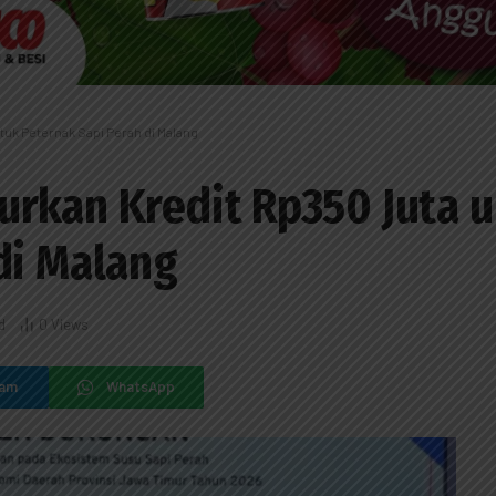
tuk Peternak Sapi Perah di Malang
urkan Kredit Rp350 Juta 
di Malang
d
0
Views
ram
WhatsApp