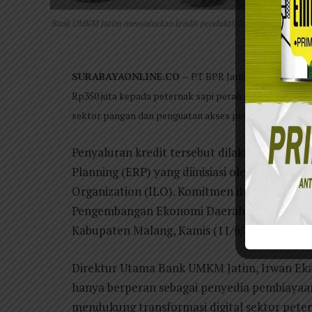
Bank UMKM Jatim menyalurkan kredit produktif Rp350 juta kepada p
melalu
SURABAYAONLINE.CO –
PT BPR Jatim (Perseroda) a
Rp350 juta kepada peternak sapi perah di Kabupaten Ma
sektor pangan dan penguatan akses pembiayaan usaha 
Penyaluran kredit tersebut dilakukan dalam 
Planning (ERP) yang diinisiasi oleh Otoritas
Organization (ILO). Komitmen itu ditunju
Pengembangan Ekonomi Daerah Provinsi Jawa
Kabupaten Malang, Kamis (11/6/2026).
Direktur Utama Bank UMKM Jatim, Irwan Eka
hanya berperan sebagai penyedia pembiayaan,
mendukung transformasi digital sektor pete