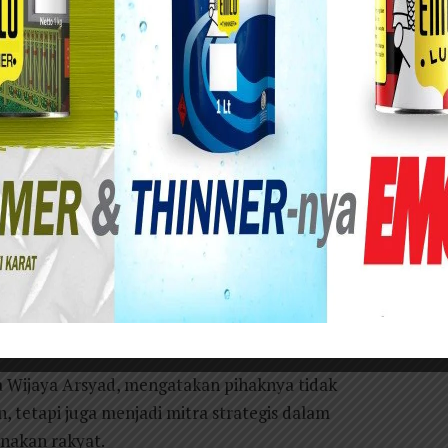
eternak sapi perah di Malang untuk mendukung digitalisasi sektor pangan
i sistem ERP.
tau Bank UMKM Jatim menyalurkan kredit produktif senilai
lang sebagai bagian dari dukungan terhadap digitalisasi
rakyat.
rangka implementasi sistem Enterprise Resource
 Jasa Keuangan (OJK) bersama International Labour
kkan dalam penandatanganan Nota Kesepahaman
 Timur Tahun 2026 di Koperasi KAN Jabung,
 Wijaya Arsyad, mengatakan pihaknya tidak
 tetapi juga menjadi mitra strategis dalam
rnakan rakyat.