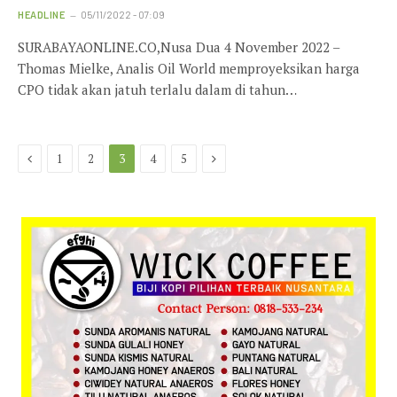
HEADLINE
05/11/2022 - 07:09
SURABAYAONLINE.CO,Nusa Dua 4 November 2022 –
Thomas Mielke, Analis Oil World memproyeksikan harga
CPO tidak akan jatuh terlalu dalam di tahun…
Previous
Next
1
2
3
4
5