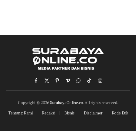
Facebook
X
Pinterest
Vimeo
WhatsApp
TikTok
Instagram
(Twitter)
Copyright © 2026
SurabayaOnline.co
. All rights reserved.
Tentang Kami
Redaksi
Bisnis
Disclaimer
Kode Etik