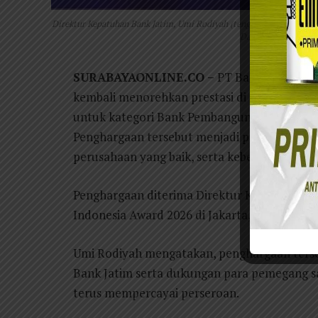
Direktur Kepatuhan Bank Jatim, Umi Rodiyah (tengah) menerima p
Daerah (BPD) dengan
SURABAYAONLINE.CO –
PT Bank Pembangu
kembali menorehkan prestasi di tingkat nasi
untuk kategori Bank Pembangunan Daerah (BP
Penghargaan tersebut menjadi pengakuan atas
perusahaan yang baik, serta keberhasilan tra
Penghargaan diterima Direktur Kepatuhan Ba
Indonesia Award 2026 di Jakarta, Kamis (2/7/
Umi Rodiyah mengatakan, penghargaan terseb
Bank Jatim serta dukungan para pemegang sa
terus mempercayai perseroan.