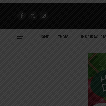
Facebook
X
Instagram
(Twitter)
HOME
EKBIS
INSPIRASI BI