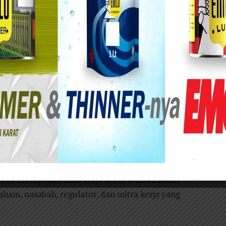
enghargaan Bisnis Indonesia Award 2026 untuk kategori Bank Pembangunan
 aset di atas Rp40 triliun.
nan Daerah Jawa Timur Tbk (Bank Jatim)
onal dengan meraih Bisnis Indonesia Award 2026
D) dengan aset di atas Rp40 triliun.
 kinerja keuangan yang solid, tata kelola
nsformasi bisnis yang dijalankan perseroan.
nk Jatim, Umi Rodiyah, dalam ajang Bisnis
2026).
ut merupakan hasil kerja keras seluruh insan
ham, nasabah, regulator, dan mitra kerja yang