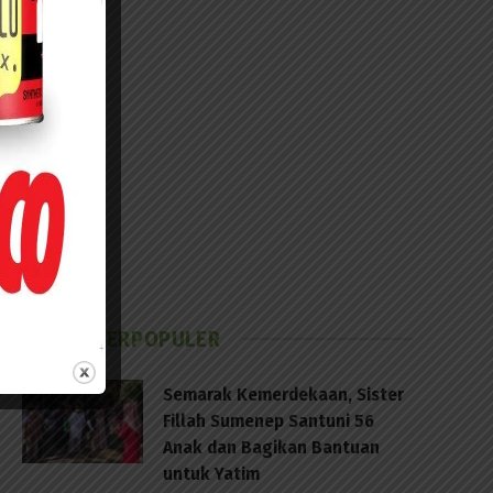
BERITA TERPOPULER
Semarak Kemerdekaan, Sister
Fillah Sumenep Santuni 56
Anak dan Bagikan Bantuan
untuk Yatim