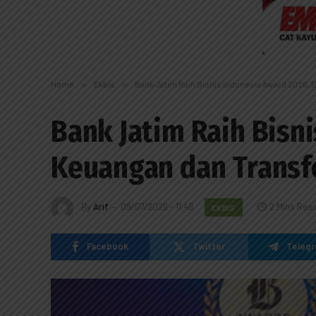
Home
»
Ekbis
»
Bank Jatim Raih Bisnis Indonesia Award 2026, B
Bank Jatim Raih Bisni
Keuangan dan Transfo
By
Arif
09/07/2026 - 11:49
2 Mins Rea
EKBIS
Facebook
Twitter
Teleg