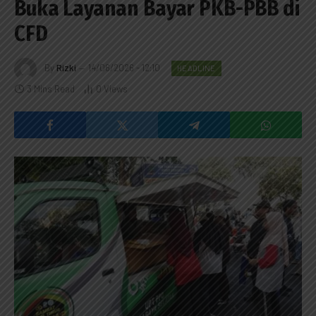
Buka Layanan Bayar PKB-PBB di
CFD
By
Rizki
14/06/2026 - 12:10
HEADLINE
3 Mins Read
0
Views