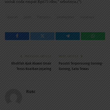
untuk roda empat Rp675 ribu,” sebutnya.(*)
daerah
jatim
Pemprov
pendapatan
surabaya
Facebook
Twitter
Telegram
WhatsAp
PREVIOUS ARTICLE
NEXT ARTICLE
Khofifah Ajak Alumni Unair
Pasutri Terperosong Gorong-
Terus Kuatkan Jejaring
Gorong, Satu Tewas
Rizki