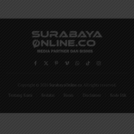
Facebook
X
Pinterest
Vimeo
WhatsApp
TikTok
Instagram
(Twitter)
Copyright © 2026
SurabayaOnline.co
. All rights reserved.
Tentang Kami
Redaksi
Bisnis
Disclaimer
Kode Etik