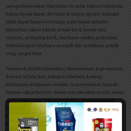
mengindonesiakan Marxisme. Ia sadar bahwa Indonesia
bukan Eropa Barat. Revolusi di negeri agraris-kolonial
tidak dapat hanya bertumpu pada buruh industri.
Mayoritas rakyat adalah petani kecil, buruh tani,
nelayan, pedagang kecil, dan kaum miskin perkotaan.
Maka kategori Marhaen menjadi alat mobilisasi politik
yang sangat kuat.
Namun di sinilah kelemahan Marhaenisme juga muncul.
Karena terlalu luas, kategori Marhaen kadang
kehilangan ketajaman analitis. Ia menyatukan banyak
lapisan rakyat kecil ke dalam satu identitas moral, tetapi
tidak selalu menjelaskan perbedaan kepentingan di
antara mereka. Apakah petani kecil selalu sejalan
dengan buruh pabrik? Apakah pedagang kecil selalu
memiliki kepentingan yang sama dengan buruh