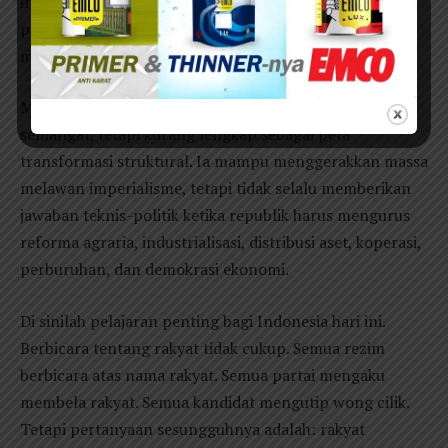
informal? Apakah di antara rakyat kecil tidak ada
patronase, eksploitasi, dan ketimpangan kecil yang
mereproduksi ketidakadilan?
Marhaenisme sangat kuat sebagai ideologi pembakar
semangat, tetapi kurang lengkap sebagai peta
transformasi struktural. Ia mampu menggerakkan massa
melawan imperialisme, tetapi tidak selalu memberikan
jawaban teknis-politik ketika republik harus mengurus
reforma agraria, industrialisasi, distribusi aset, koperasi,
perburuhan, dan demokrasi ekonomi.
Di sinilah pelajaran penting bagi Indonesia hari ini.
Berbicara tentang rakyat tidak cukup. Semua rezim
berbicara atas nama rakyat. Semua partai mengaku
membela rakyat. Semua kandidat mengutip wong cilik.
Tetapi pertanyaan sesungguhnya adalah: rakyat