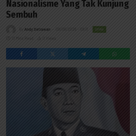
Nasionalisme Yang Tak Kunjung
Sembuh
By
Andy Setiawan
08/06/2026 - 09:11
OPINI
13 Mins Read
0
Views