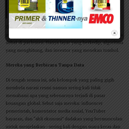
Mengembalikan Olahraga dari Politik
Organisasi kepada Martabat Atlet
Dan semua ini terjadi dalam keheningan. Tidak ada
pengumuman pers. Tidak ada konferensi pers. Tidak ada
debat di parlemen. Hanya layar yang berkedip, algoritma
yang menghitung, dan investor yang menekan tombol.
Mereka yang Berbicara Tanpa Data
Di tengah semua ini, ada kelompok yang paling gigih
membela narasi resmi namun sering kali tidak
memahami apa yang sebenarnya terjadi di pasar
keuangan global. Sebut saja mereka: influencer
pemerintah, komentator media sosial, YouTuber
bayaran, dan “ahli ekonomi” dadakan yang bermunculan
untuk menjelaskan—sering kali dengan suara keras dan