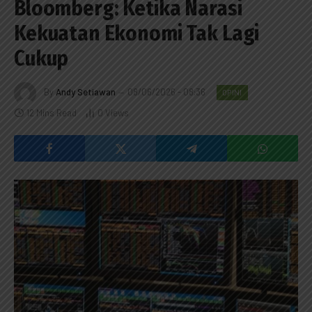
Bloomberg: Ketika Narasi
Kekuatan Ekonomi Tak Lagi
Cukup
By
Andy Setiawan
08/06/2026 - 08:36
OPINI
12 Mins Read
0
Views