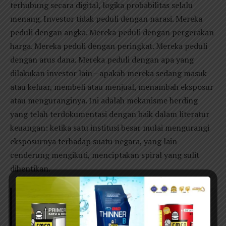
terhubung secara digital, logika probabilitas selalu
menang. Investor tidak peduli dengan narasi. Mereka
peduli dengan angka. Mereka peduli dengan pergerakan
harga. Mereka peduli dengan peringkat. Mereka peduli
dengan arus dana. Mereka peduli dengan apa yang
dilakukan investor lain—apakah mereka sedang masuk
atau keluar, membeli atau menjual, menambah eksposur
atau menguranginya. Ini adalah mekanisme herding
yang telah terdokumentasi dengan baik dalam literatur
keuangan: ketika satu institusi besar mulai mengurangi
eksposurnya terhadap suatu negara, yang lain
cenderung mengikuti, menciptakan spiral yang sulit
dihentikan.
Baca Juga:
Raperda Keolahragaan Jawa Timur
dan Ujian Ideologis Negara Daerah: