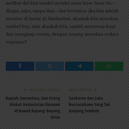
melihat diri kita sendiri melalui mata layar-layar itu—
dingin, jujur, tanpa ilusi—dan bertanya: jika kita adalah
investor di lantai 42 Manhattan, akankah kita menekan
tombol buy, atau akankah kita, sambil menyesap kopi
dan mengisap cerutu, dengan tenang menekan reduce
exposure?
Facebook
Twitter
Telegram
WhatsAp
PREVIOUS ARTICLE
NEXT ARTICLE
Rupiah, Danantara, dan Utang
Soekarno dan Luka
Global: Kedaulatan Ekonomi
Nasionalisme Yang Tak
di Bawah Bayang-Bayang
Kunjung Sembuh
Dolar