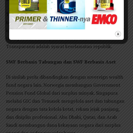
Tentu Danantara bukan 1MDB. Tidak adil menyamakan
keduanya. Tetapi pelajarannya jelas: ketika lembaga
investasi negara memakai instrumen global kompleks,
transparansi bukan pilihan moral tambahan.
Transparansi adalah syarat keselamatan republik.
SWF Berbasis Tabungan dan SWF Berbasis Aset
Di sinilah perlu dibandingkan dengan sovereign wealth
fund negara lain. Norwegia membangun Government
Pension Fund Global dari surplus minyak. Singapura
melalui GIC dan Temasek mengelola aset dan tabungan
negara dengan tata kelola ketat, rekam jejak panjang,
dan disiplin profesional. Abu Dhabi, Qatar, dan Arab
Saudi membangun dana kekayaan negara dari surplus