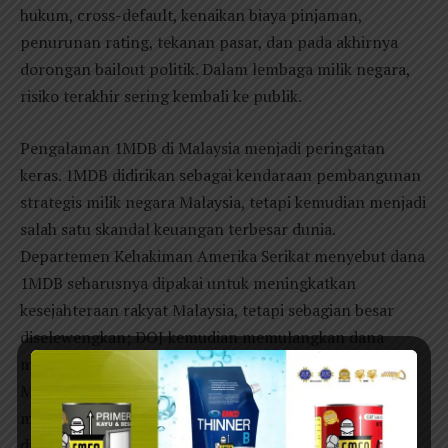
hukum, cross-default, kenaikan biaya pinjaman,
penurunan rating, tekanan pasar, dan pada akhirnya
dorongan bailout politik. Dalam lembaga milik negara,
risiko terakhir sering kembali ke publik.
Pengalaman 1MDB di Malaysia menjadi peringatan
keras. 1MDB didirikan sebagai kendaraan pembangunan
strategis milik negara Malaysia, tetapi kemudian menjadi
salah satu skandal keuangan terbesar dunia.
Departemen Kehakiman Amerika Serikat menyebut dana
1MDB seharusnya dipakai untuk meningkatkan
kesejahteraan rakyat Malaysia, tetapi sebagian besar
diselewengkan; DOJ kemudian memulangkan dana
miliaran dolar yang terkait kasus tersebut kepada
Malaysia. Reuters juga mencatat skandal 1MDB
melibatkan lebih dari US$4,5 miliar yang diduga
digelapkan dari dana negara.