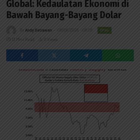
Global: Kedaulatan Ekonomi di
Bawah Bayang-Bayang Dolar
By
Andy Setiawan
08/06/2026 - 08:08
OPINI
13 Mins Read
0
Views