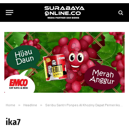
Home
»
Headline
»
Seribu Santri Ponpes Al Khoziny Dapat Pemeriksaan TB dan Kesehatan
ika7