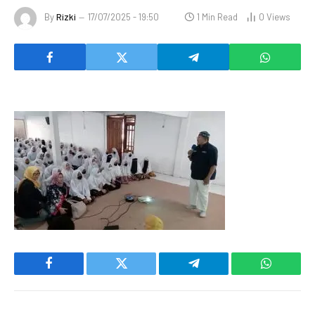
By
Rizki
17/07/2025 - 19:50
1 Min Read
0
Views
Facebook
Twitter
Telegram
WhatsAp