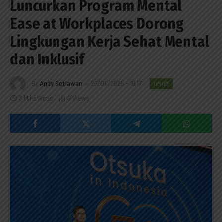
Luncurkan Program Mental
Ease at Workplaces Dorong
Lingkungan Kerja Sehat Mental
dan Inklusif
By
Andy Setiawan
26/06/2025 - 16:17
UMUM
3 Mins Read
9
Views