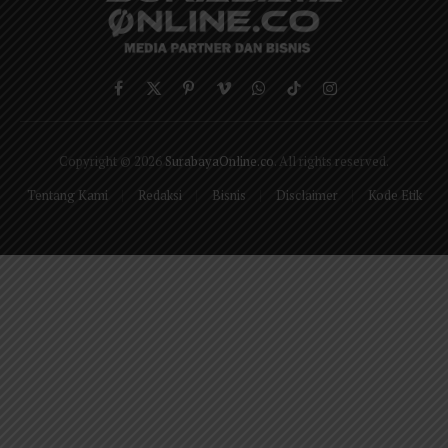
Facebook
X
Pinterest
Vimeo
WhatsApp
TikTok
Instagram
(Twitter)
Copyright © 2026
SurabayaOnline.co
. All rights reserved.
Tentang Kami
Redaksi
Bisnis
Disclaimer
Kode Etik