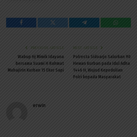
Facebook
Twitter
Telegram
WhatsAp
PREVIOUS ARTICLE
NEXT ARTICLE
Wabup Hj Mimik Idayana
Polresta Sidoarjo Salurkan 90
bersama Suami H Rahmat
Hewan Kurban pada Idul Adha
Muhajirin Kurban 15 Ekor Sapi
1446 H, Wujud Kepedulian
Polri kepada Masyarakat
erwin