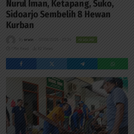
Nurul Iman, Ketapang, Suko,
Sidoarjo Sembelih 8 Hewan
Kurban
By
erwin
07/06/2025 - 07:34
HEADLINE
1 Min Read
82
Views