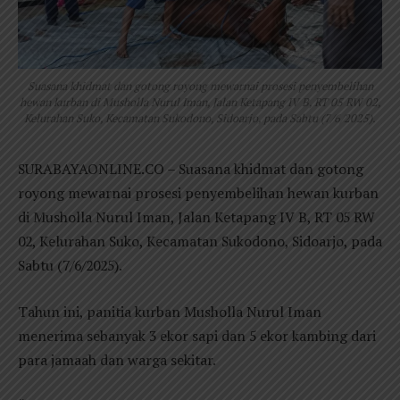
Suasana khidmat dan gotong royong mewarnai prosesi penyembelihan
hewan kurban di Musholla Nurul Iman, Jalan Ketapang IV B, RT 05 RW 02,
Kelurahan Suko, Kecamatan Sukodono, Sidoarjo, pada Sabtu (7/6/2025).
SURABAYAONLINE.CO – Suasana khidmat dan gotong
royong mewarnai prosesi penyembelihan hewan kurban
di Musholla Nurul Iman, Jalan Ketapang IV B, RT 05 RW
02, Kelurahan Suko, Kecamatan Sukodono, Sidoarjo, pada
Sabtu (7/6/2025).
Tahun ini, panitia kurban Musholla Nurul Iman
menerima sebanyak 3 ekor sapi dan 5 ekor kambing dari
para jamaah dan warga sekitar.