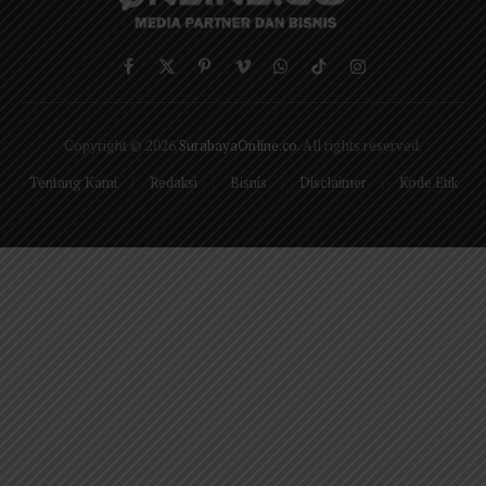
Facebook
X
Pinterest
Vimeo
WhatsApp
TikTok
Instagram
(Twitter)
Copyright © 2026
SurabayaOnline.co
. All rights reserved.
Tentang Kami
Redaksi
Bisnis
Disclaimer
Kode Etik