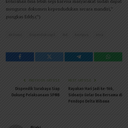
kelurahan bisa lebih sepi karena masyarakat sudah dapat
mengurus dokumen kependudukan secara mandiri,”
pungkas Eddy.(*)
aktivasi
dispendukcapil
ikd
kampus
sma
Facebook
Twitter
Telegram
WhatsAp
PREVIOUS ARTICLE
NEXT ARTICLE
Dispendik Surabaya Siap
Rayakan Hari Jadi ke-166,
Dukung Pelaksanaan SPMB
Sidoarjo Gelar Doa Bersama di
Pendopo Delta Wibawa
Rizki