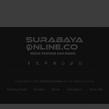
Facebook
X
Pinterest
Vimeo
WhatsApp
TikTok
Instagram
(Twitter)
Copyright © 2026
SurabayaOnline.co
. All rights reserved.
Tentang Kami
Redaksi
Bisnis
Disclaimer
Kode Etik