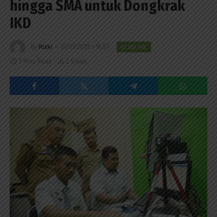
hingga SMA untuk Dongkrak
IKD
By
Rizki
31/01/2025 - 15:57
HEADLINE
3 Mins Read
2
Views