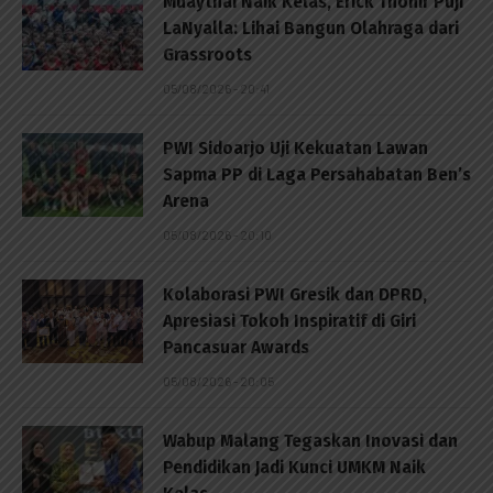
Muaythai Naik Kelas, Erick Thohir Puji
LaNyalla: Lihai Bangun Olahraga dari
Grassroots
05/08/2026 - 20:41
PWI Sidoarjo Uji Kekuatan Lawan
Sapma PP di Laga Persahabatan Ben’s
Arena
05/08/2026 - 20:10
Kolaborasi PWI Gresik dan DPRD,
Apresiasi Tokoh Inspiratif di Giri
Pancasuar Awards
05/08/2026 - 20:05
Wabup Malang Tegaskan Inovasi dan
Pendidikan Jadi Kunci UMKM Naik