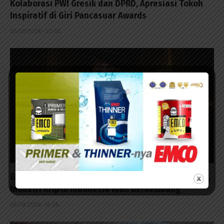
Kolaborasi PWI Gresik dan DPRD, Apresiasi Tokoh
Inspiratif di Giri Pancasuar Awards
05/08/2026 - 20:05
Gabriel Rey Antar Triv Group Sabet 5 Penghargaan,
Industri Kripto Indonesia Kian Berkembang
05/08/2026 - 13:05