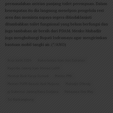
permasalahan antrian panjang toilet perempuan. Dalam
kesempatan itu dia langsung menelpon pengelola rest
area dan meminta supaya segera ditindaklanjuti
ditambahkan toilet fungsional yang belum berfungsi dan
juga tambahan air bersih dari PDAM. Menko Muhadjir
juga menghubungi Bupati Indramayu agar mengirimkan
bantuan mobil tangki air. (*/ANO)
Arus balik 2024
Kakorlantas Irjen Aan Suhanan
Kapolda Jateng Irjen Ahmad Luthfi
Menhub Budi Karya Sumadi
Menko PMK
Menteri PUPR Basuki Hadi Muljono
Muhadjir Effendy
pj Gubernur Jateng Nana Sudjana
Rekayasa One Way
Tol Kalikangkung