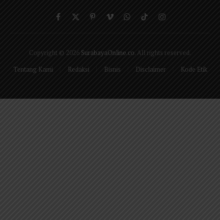
Facebook
X
Pinterest
Vimeo
WhatsApp
TikTok
Instagram
(Twitter)
Copyright © 2026
SurabayaOnline.co
. All rights reserved.
Tentang Kami
Redaksi
Bisnis
Disclaimer
Kode Etik