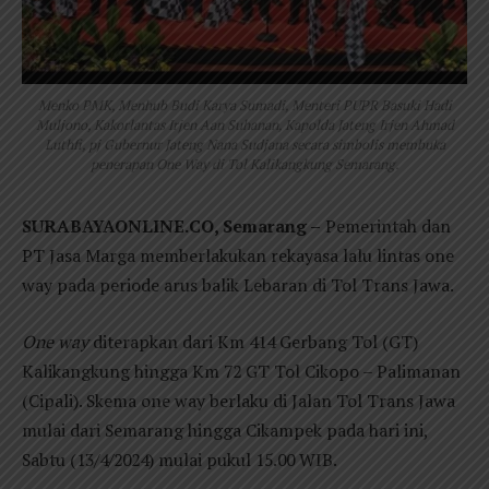
Menko PMK, Menhub Budi Karya Sumadi, Menteri PUPR Basuki Hadi
Muljono, Kakorlantas Irjen Aan Suhanan, Kapolda Jateng Irjen Ahmad
Luthfi, pj Gubernur Jateng Nana Sudjana secara simbolis membuka
penerapan One Way di Tol Kalikangkung Semarang.
SURABAYAONLINE.CO, Semarang –
Pemerintah dan
PT Jasa Marga memberlakukan rekayasa lalu lintas one
way pada periode arus balik Lebaran di Tol Trans Jawa.
One way
diterapkan dari Km 414 Gerbang Tol (GT)
Kalikangkung hingga Km 72 GT Tol Cikopo – Palimanan
(Cipali). Skema one way berlaku di Jalan Tol Trans Jawa
mulai dari Semarang hingga Cikampek pada hari ini,
Sabtu (13/4/2024) mulai pukul 15.00 WIB.