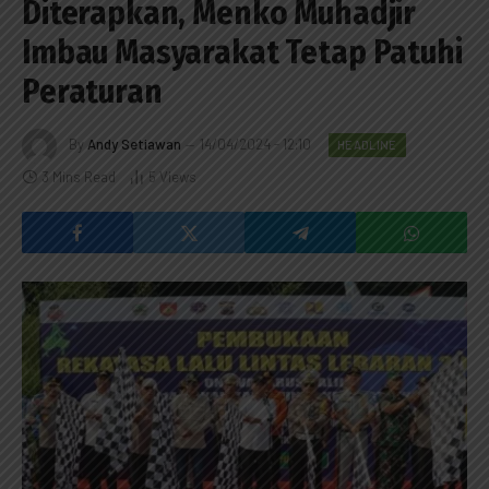
Diterapkan, Menko Muhadjir
Imbau Masyarakat Tetap Patuhi
Peraturan
By
Andy Setiawan
14/04/2024 - 12:10
HEADLINE
3 Mins Read
5
Views