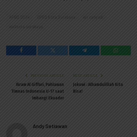
APBD 2024
DPRD Kota Surabaya
eri cahyadi
walikota surabaya
Facebook
Twitter
Telegram
WhatsAp
PREVIOUS ARTICLE
NEXT ARTICLE
Ikram Al Giffari, Pahlawan
Jokowi : Alhamdulillah Kita
Timnas Indonesia U-17 saat
Bisa!
Imbangi Ekuador
Andy Setiawan