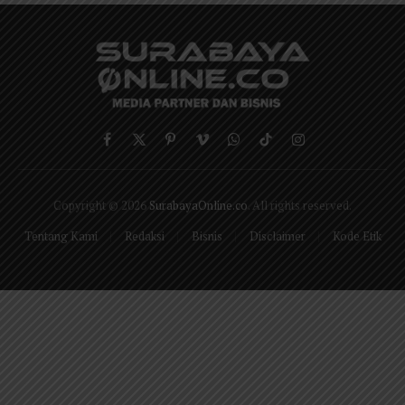
Facebook
X
Pinterest
Vimeo
WhatsApp
TikTok
Instagram
(Twitter)
Copyright © 2026
SurabayaOnline.co
. All rights reserved.
Tentang Kami
Redaksi
Bisnis
Disclaimer
Kode Etik