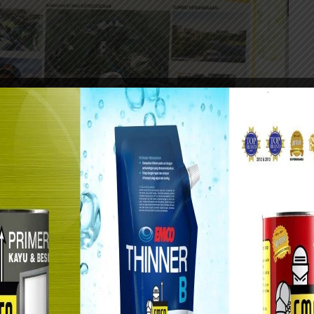
Titik Nol Nusantara, Kabupaten Penajam Paser Utara, Kalimantan Timur,