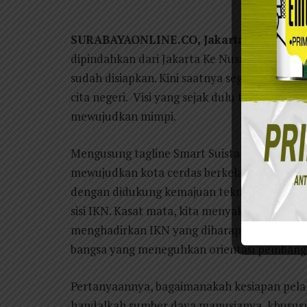
Septem
SURABAYAONLINE.CO, Jakarta
– Pemerint
dipindahkan dari Jakarta Ke Nusantara di K
sudah disiapkan. Kini saatnya segenap pihak
cita negeri. Visi yang sejak dulu telah dicet
mewujudkan mimpi.
Mengusung tagline Smart Suistanable Forest 
mewujudkan kota cerdas berkelanjutan yang
dengan didukung kemajuan teknologi. Gemur
sisi IKN. Kasat mata, kita menyaksikan upa
menghadirkan IKN yang diharapkan menjadi
bangsa yang meneguhkan orientasi pembangu
Pertanyaannya, bagaimanakah kesiapan pela
handalkah sumber daya manusianya, khususn