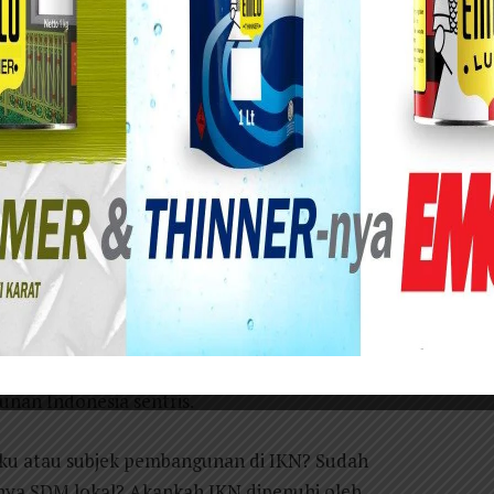
ber 2022 lalu.
ah telah menetapkan Ibukota Negara akan
alimantan Timur. Peraturan perundang-undangan
 bersatu, berkolaborasi untuk menyukseskan cita-
uskan para pemimpin negeri, kini dieksekusi untuk
City, Ibu Kota Nusantara (IKN) memoles diri
 menjamin kebahagiaan masyarakatnya tinggi
uh pembangunan infrastruktur menyita setiap
ya percepatan pembangunan infrastruktur demi
 simbol baru pemersatu dan lompatan kemajuan
nan Indonesia sentris.
ku atau subjek pembangunan di IKN? Sudah
ya SDM lokal? Akankah IKN dipenuhi oleh