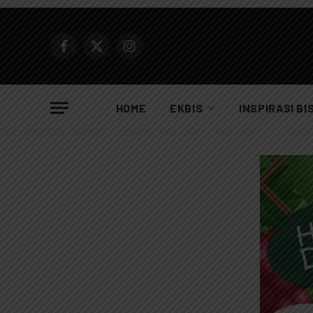
Facebook
X
Instagram
(Twitter)
HOME
EKBIS
INSPIRASI BI