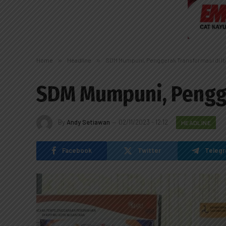
Home
»
Headline
»
SDM Mumpuni, Penggerak Transformasi di Ib
SDM Mumpuni, Pengge
By
Andy Setiawan
02/11/2023 - 12:12
HEADLINE
Facebook
Twitter
Teleg