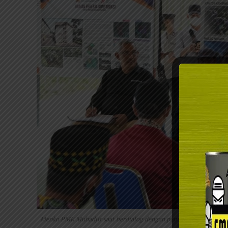
Menko PMK Muhadjir saat berdialog dengan pemuka masyarakat di 