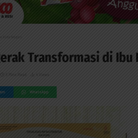
u Kota Negeri
rak Transformasi di Ibu 
5 Mins Read
4
Views
ram
WhatsApp