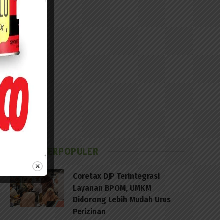
BERITA TERPOPULER
Coretax DJP Terintegrasi
Layanan BPOM, UMKM
Didorong Lebih Mudah Urus
Perizinan