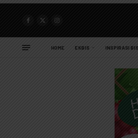
Facebook
X
Instagram
(Twitter)
HOME
EKBIS
INSPIRASI BI