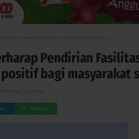
as Kesehatan Memberikan dampak positif bagi masyarakat setempat
rharap Pendirian Fasilit
ositif bagi masyarakat 
4 Mins Read
7
Views
ram
WhatsApp