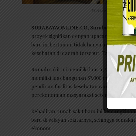
Proyek RS baru milik Pemk
SURABAYAONLINE.CO, Surabaya
– Pemeri
proyek signifikan dengan upacara peletakan
baru ini bertujuan tidak hanya untuk pemera
kesehatan di daerah tersebut. Terletak di Me
Rumah sakit ini memiliki luas 5,3 hektar, de
memiliki luas bangunan 37.000 m², dan 8 lant
pendirian fasilitas kesehatan canggih ini di
perekonomian masyarakat setempat.
Kehadiran rumah sakit baru ini kemungkina
baru di wilayah sekitarnya, sehingga sem
ekonomi.