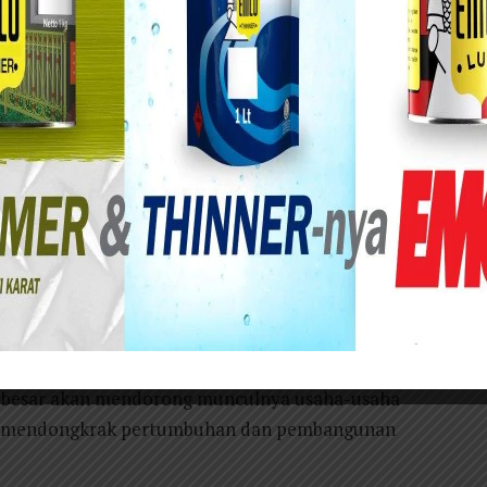
ot Surabaya di Desa Kalirungkut.
ntah Kota Surabaya baru-baru ini menggarap
 baru pertama RSUD Surabaya Timur. Rumah sakit
taan tetapi juga meningkatkan kualitas pelayanan
dokan Asri Tengah, Desa Kalirungkut. (5/10)
ngan tahap pengembangan awal seluas 1,7 hektar,
ai. Walikota Surabaya Eri Cahyadi berharap atas
harapkan dapat memberikan dampak positif bagi
n besar akan mendorong munculnya usaha-usaha
akin mendongkrak pertumbuhan dan pembangunan