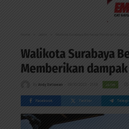
Home
»
Jatim
»
Walikota Surabaya Berharap Pendirian Fasilit
Walikota Surabaya Be
Memberikan dampak p
By
Andy Setiawan
06/10/2023 - 21:58
JATIM
Facebook
Twitter
Teleg