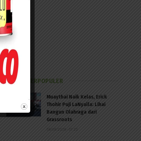
BERITA TERPOPULER
Muaythai Naik Kelas, Erick
Thohir Puji LaNyalla: Lihai
Bangun Olahraga dari
Grassroots
06/08/2026 - 07:23