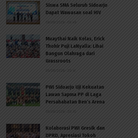
Siswa SMA Seluruh Sidoarjo
Dapat Wawasan soal HIV
06/08/2026 - 05:49
Muaythai Naik Kelas, Erick
Thohir Puji LaNyalla: Lihai
Bangun Olahraga dari
Grassroots
05/08/2026 - 20:41
PWI Sidoarjo Uji Kekuatan
Lawan Sapma PP di Laga
Persahabatan Ben’s Arena
05/08/2026 - 20:10
Kolaborasi PWI Gresik dan
DPRD, Apresiasi Tokoh