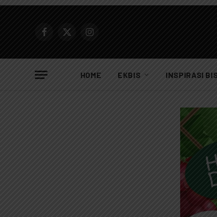
Facebook
X
Instagram
(Twitter)
HOME
EKBIS
INSPIRASI BI