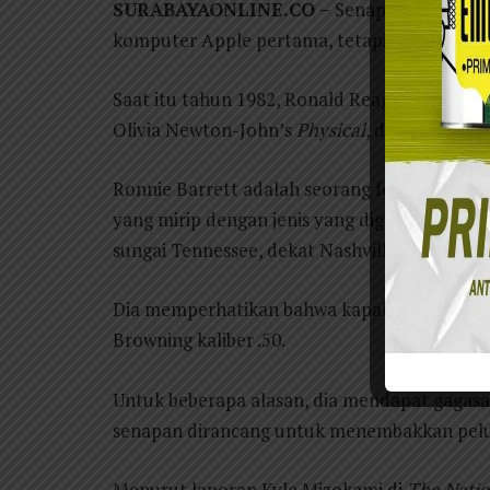
SURABAYAONLINE.CO –
Senapan tidak dimul
komputer Apple pertama, tetapi asal-usuln
Saat itu tahun 1982, Ronald Reagan menjadi p
Olivia Newton-John’s
Physical
, dan St. Loui
Ronnie Barrett adalah seorang fotografer pro
yang mirip dengan jenis yang digunakan ole
sungai Tennessee, dekat Nashville.
Dia memperhatikan bahwa kapal patroli itu 
Browning kaliber .50.
Untuk beberapa alasan, dia mendapat gagasan 
senapan dirancang untuk menembakkan pel
Menurut laporan Kyle Mizokami di
The Natio