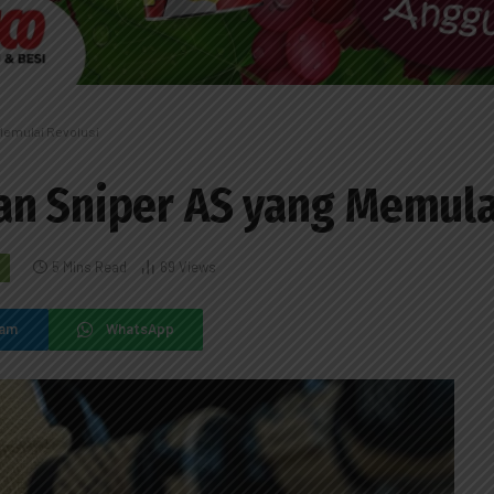
Memulai Revolusi
an Sniper AS yang Memula
5 Mins Read
69
Views
ram
WhatsApp