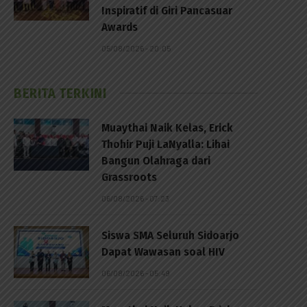
Inspiratif di Giri Pancasuar
Awards
05/08/2026 - 20:05
BERITA TERKINI
Muaythai Naik Kelas, Erick
Thohir Puji LaNyalla: Lihai
Bangun Olahraga dari
Grassroots
06/08/2026 - 07:23
Siswa SMA Seluruh Sidoarjo
Dapat Wawasan soal HIV
06/08/2026 - 05:49