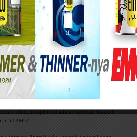
ai di garasi California, seperti yang dilakukan
ya tidak kalah menguntungkan.
residen, daftar 100 lagu teratas dipimpin oleh
s Cardinals memenangkan World Series.
fesional, mengambil foto kapal patroli militer
h pasukan Amerika selama perang Vietnam di
dipersenjatai dengan dua senapan mesin M2
itu… atau, mungkin itu adalah inspirasi. Bisakah
uru .50 BMG?
nal Interest,
Barrett tidak memiliki pengalaman