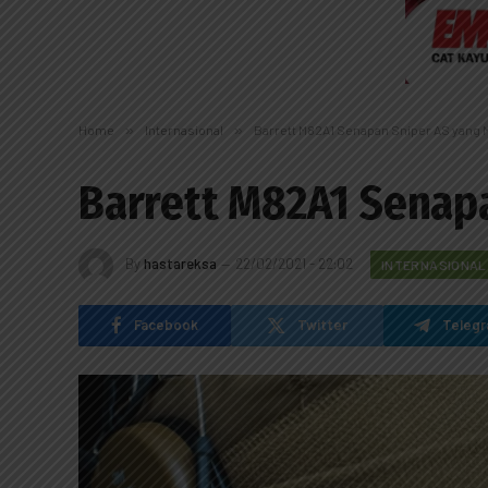
Home
»
Internasional
»
Barrett M82A1 Senapan Sniper AS yang 
Barrett M82A1 Senap
By
hastareksa
22/02/2021 - 22:02
INTERNASIONAL
Facebook
Twitter
Teleg