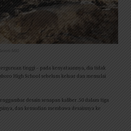
arrett M82
 perguruan tinggi – pada kenyataannya, dia tidak
eesboro High School sebelum keluar dan memulai
enggambar desain senapan kaliber .50 dalam tiga
gsinya, dan kemudian membawa desainnya ke