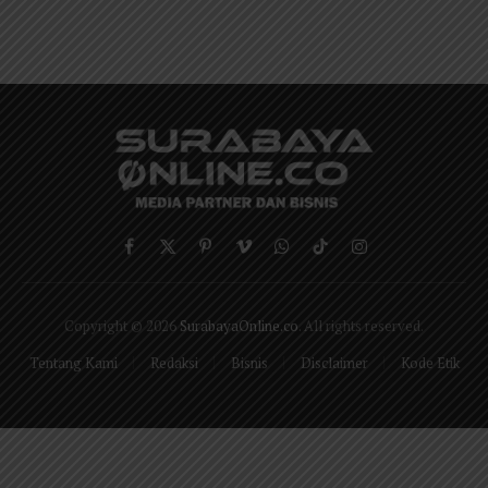
Facebook
X
Pinterest
Vimeo
WhatsApp
TikTok
Instagram
(Twitter)
Copyright © 2026
SurabayaOnline.co
. All rights reserved.
Tentang Kami
Redaksi
Bisnis
Disclaimer
Kode Etik