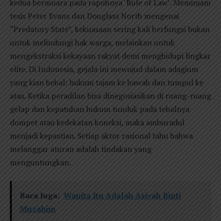
kedua bermuara pada rapuhnya ‘Rule of Law’. Meminjam
tesis Peter Evans dan Douglass North mengenai
“Predatory State”, kekuasaan sering kali berfungsi bukan
untuk melindungi hak warga, melainkan untuk
mengekstraksi kekayaan rakyat demi menghidupi lingkar
elite. Di Indonesia, gejala ini mewujud dalam adagium
yang kian bebal: hukum tajam ke bawah dan tumpul ke
atas. Ketika peradilan bisa dinegosiasikan di ruang-ruang
gelap dan kepatuhan hukum tunduk pada tebalnya
dompet atau kedekatan koneksi, maka amburadul
menjadi kepastian. Setiap aktor rasional tahu bahwa
melanggar aturan adalah tindakan yang
menguntungkan.
Baca Juga:
Wanita Itu Adalah Asiyah Binti
Muzahim