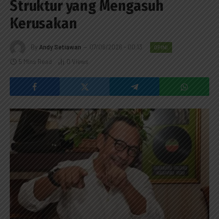
Struktur yang Mengasuh
Kerusakan
By
Andy Setiawan
07/06/2026 - 00:13
OPINI
5 Mins Read
0
Views