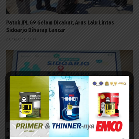
Patok JPL 69 Gelam Dicabut, Arus Lalu Lintas
Sidoarjo Diharap Lancar
06/08/2026 - 12:55
Siswa SMA Seluruh Sidoarjo Dapat Wawasan soal
HIV