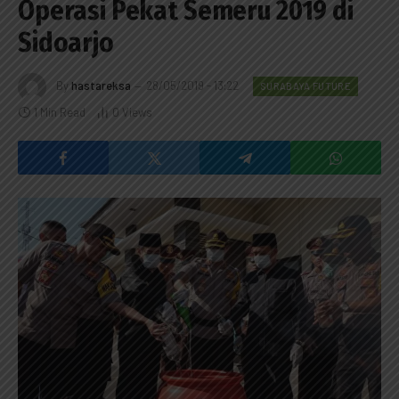
Operasi Pekat Semeru 2019 di
Sidoarjo
By
hastareksa
28/05/2019 - 13:22
SURABAYA FUTURE
1 Min Read
0
Views