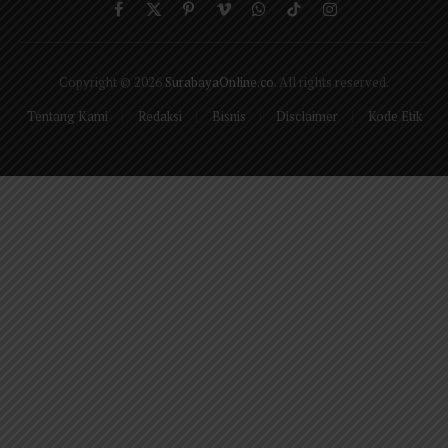
Facebook
X
Pinterest
Vimeo
WhatsApp
TikTok
Instagram
(Twitter)
Copyright © 2026
SurabayaOnline.co
. All rights reserved.
Tentang Kami
Redaksi
Bisnis
Disclaimer
Kode Etik