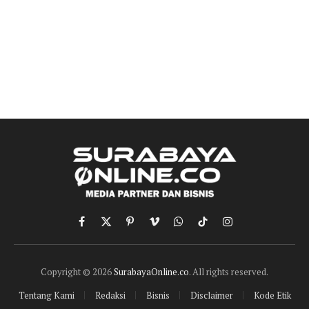
Facebook
X
Pinterest
Vimeo
WhatsApp
TikTok
Instagram
(Twitter)
Copyright © 2026
SurabayaOnline.co
. All rights reserved.
Tentang Kami
Redaksi
Bisnis
Disclaimer
Kode Etik