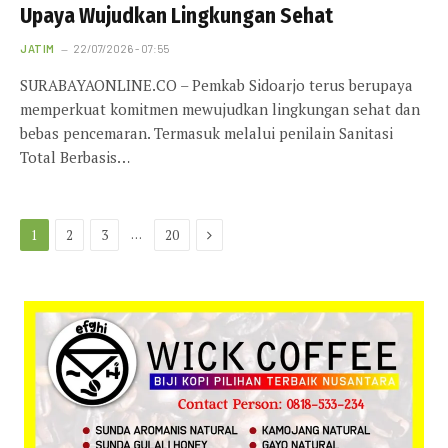
Upaya Wujudkan Lingkungan Sehat
JATIM
22/07/2026 - 07:55
SURABAYAONLINE.CO – Pemkab Sidoarjo terus berupaya
memperkuat komitmen mewujudkan lingkungan sehat dan
bebas pencemaran. Termasuk melalui penilain Sanitasi
Total Berbasis…
Next
…
1
2
3
20