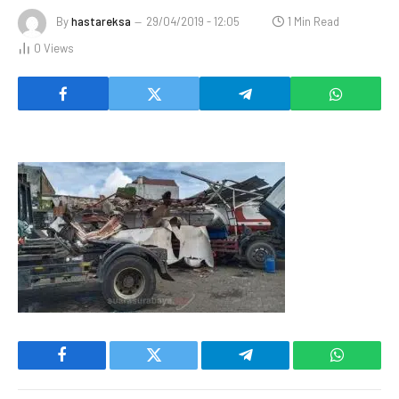
By
hastareksa
29/04/2019 - 12:05
1 Min Read
0
Views
Facebook
Twitter
Telegram
WhatsAp