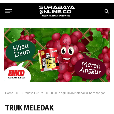
Home
»
Surabaya Future
»
Truk Tangki Dilas Meledak di Nambangan, Satu Meninggal dan Satu Kritis
TRUK MELEDAK