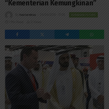
“Kementerian Kemungkinan”
By
hastareksa
24/04/2019 - 17:05
SURABAYA FUTURE
1 Min Read
0
Views