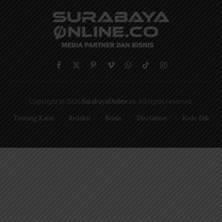
Facebook
X
Pinterest
Vimeo
WhatsApp
TikTok
Instagram
(Twitter)
Copyright © 2026
SurabayaOnline.co
. All rights reserved.
Tentang Kami
Redaksi
Bisnis
Disclaimer
Kode Etik