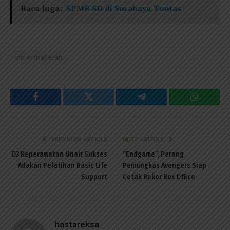
Baca Juga:
SPMB SD di Surabaya Tuntas
uni emirat arab
Facebook
Twitter
Telegram
WhatsAp
PREVIOUS ARTICLE
NEXT ARTICLE
D3 Keperawatan Unair Sukses
“Endgame”, Perang
Adakan Pelatihan Basic Life
Pemungkas Avengers Siap
Support
Cetak Rekor Box Office
hastareksa