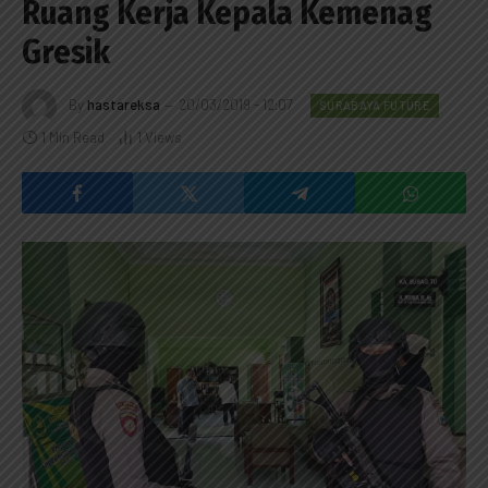
Ruang Kerja Kepala Kemenag
Gresik
By
hastareksa
20/03/2019 - 12:07
SURABAYA FUTURE
1 Min Read
1
Views