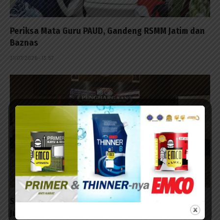
Periksa Mata Guru PAUD, Gandeng RSMM Jatim dan
Baznas
31/07/2026 - 13:57
Satnarkoba Polres Pelabuhan Tanjung Perak Raih
Juara II Pengungkapan Kasus