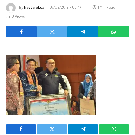
By
hastareksa
07/02/2019 - 06:47
1 Min Read
0
Views
Facebook
Twitter
Telegram
WhatsAp