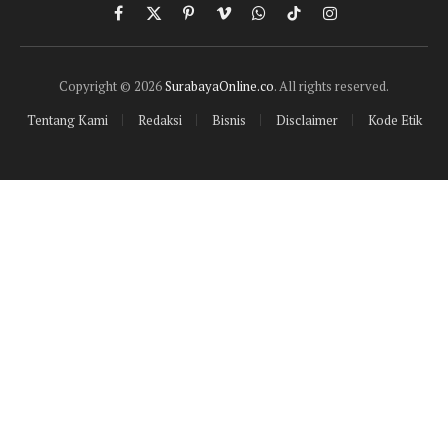
Facebook
X
Pinterest
Vimeo
WhatsApp
TikTok
Instagram
(Twitter)
Copyright © 2026
SurabayaOnline.co
. All rights reserved.
Tentang Kami
Redaksi
Bisnis
Disclaimer
Kode Etik