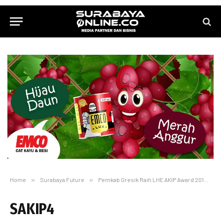
Home
»
Surabaya Future
»
Pemkab Gresik Raih LHE AKIP Award 2018
»
SAKIP4