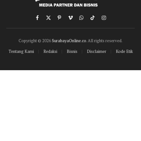
Facebook
X
Pinterest
Vimeo
WhatsApp
TikTok
Instagram
(Twitter)
Copyright © 2026
SurabayaOnline.co
. All rights reserved.
Tentang Kami
Redaksi
Bisnis
Disclaimer
Kode Etik