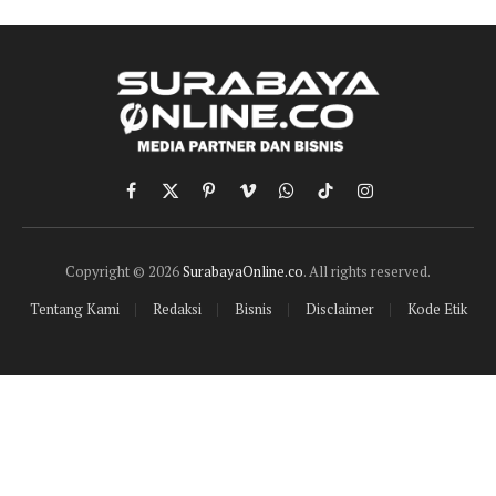
Facebook
X
Pinterest
Vimeo
WhatsApp
TikTok
Instagram
(Twitter)
Copyright © 2026
SurabayaOnline.co
. All rights reserved.
Tentang Kami
Redaksi
Bisnis
Disclaimer
Kode Etik