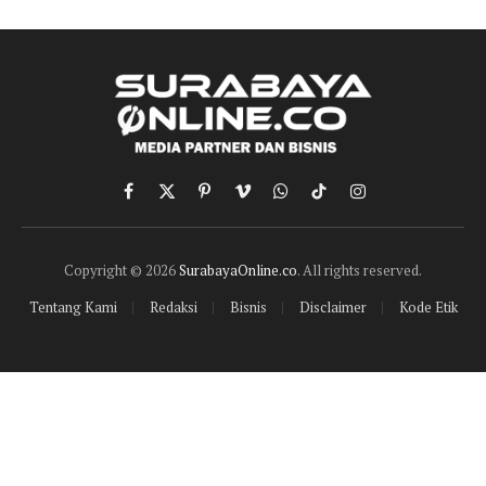
Facebook
X
Pinterest
Vimeo
WhatsApp
TikTok
Instagram
(Twitter)
Copyright © 2026
SurabayaOnline.co
. All rights reserved.
Tentang Kami
Redaksi
Bisnis
Disclaimer
Kode Etik