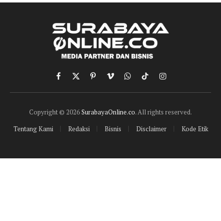
Facebook
X
Pinterest
Vimeo
WhatsApp
TikTok
Instagram
(Twitter)
Copyright © 2026
SurabayaOnline.co
. All rights reserved.
Tentang Kami
Redaksi
Bisnis
Disclaimer
Kode Etik