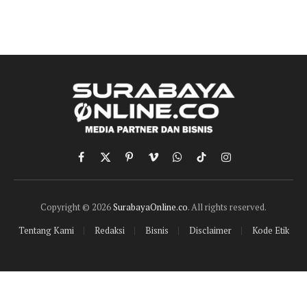
Facebook
X
Pinterest
Vimeo
WhatsApp
TikTok
Instagram
(Twitter)
Copyright © 2026
SurabayaOnline.co
. All rights reserved.
Tentang Kami
Redaksi
Bisnis
Disclaimer
Kode Etik