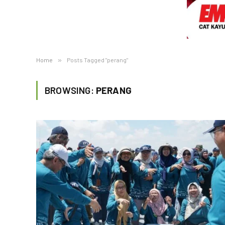
Home
»
Posts Tagged "perang"
BROWSING:
PERANG