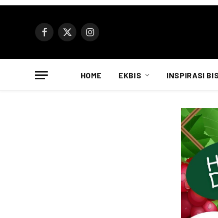
Facebook
X
Instagram
(Twitter)
HOME
EKBIS
INSPIRASI BI