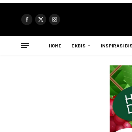
Facebook
X
Instagram
(Twitter)
HOME
EKBIS
INSPIRASI BI