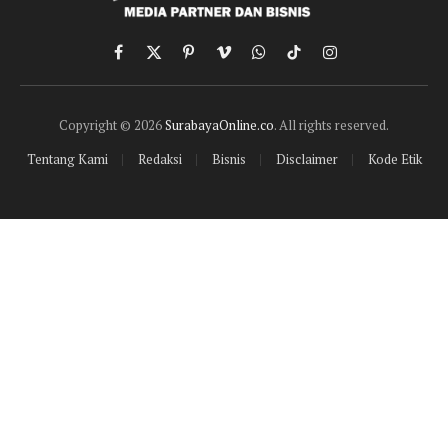
Facebook
X
Pinterest
Vimeo
WhatsApp
TikTok
Instagram
(Twitter)
Copyright © 2026
SurabayaOnline.co
. All rights reserved.
Tentang Kami
Redaksi
Bisnis
Disclaimer
Kode Etik