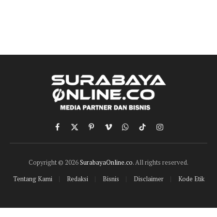
Facebook
X
Pinterest
Vimeo
WhatsApp
TikTok
Instagram
(Twitter)
Copyright © 2026
SurabayaOnline.co
. All rights reserved.
Tentang Kami
Redaksi
Bisnis
Disclaimer
Kode Etik