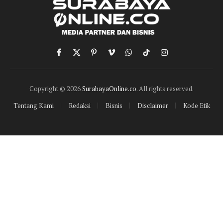
Facebook
X
Pinterest
Vimeo
WhatsApp
TikTok
Instagram
(Twitter)
Copyright © 2026
SurabayaOnline.co
. All rights reserved.
Tentang Kami
Redaksi
Bisnis
Disclaimer
Kode Etik